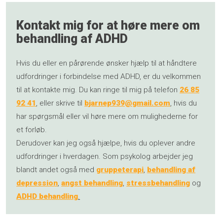
Kontakt mig for at høre mere om
behandling af ADHD
Hvis du eller en pårørende ønsker hjælp til at håndtere
udfordringer i forbindelse med ADHD, er du velkommen
til at kontakte mig. Du kan ringe til mig på telefon
26 85
92 41
, eller skrive til
bjarnep939@gmail.com
, hvis du
har spørgsmål eller vil høre mere om mulighederne for
et forløb.
Derudover kan jeg også hjælpe, hvis du oplever andre
udfordringer i hverdagen. Som psykolog arbejder jeg
blandt andet også med
gruppeterapi
,
behandling af
depression
,
angst behandling
,
stressbehandling
og
ADHD behandling
.