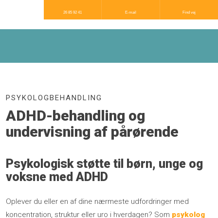
26 85 92 41​
E-mail​
Find vej​
PSYKOLOGBEHANDLING​
ADHD-behandling og
undervisning af pårørende​
Psykologisk støtte til børn, unge og
voksne med ADHD
Oplever du eller en af dine nærmeste udfordringer med
koncentration, struktur eller uro i hverdagen? Som
psykolog