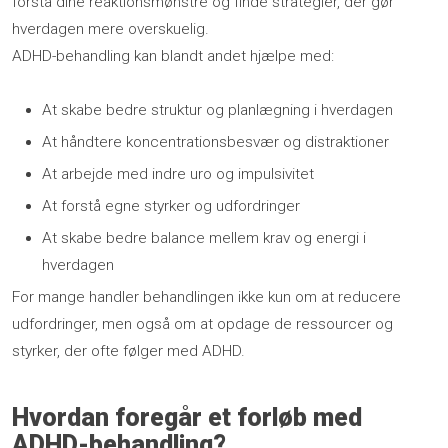
forstå dine reaktionsmønstre og finde strategier, der gør
hverdagen mere overskuelig.
ADHD-behandling kan blandt andet hjælpe med:
​At skabe bedre struktur og planlægning i hverdagen
​At håndtere koncentrationsbesvær og distraktioner
​At arbejde med indre uro og impulsivitet
​At forstå egne styrker og udfordringer
​At skabe bedre balance mellem krav og energi i
hverdagen
For mange handler behandlingen ikke kun om at reducere
udfordringer, men også om at opdage de ressourcer og
styrker, der ofte følger med ADHD.
Hvordan foregår et forløb med
ADHD-behandling?